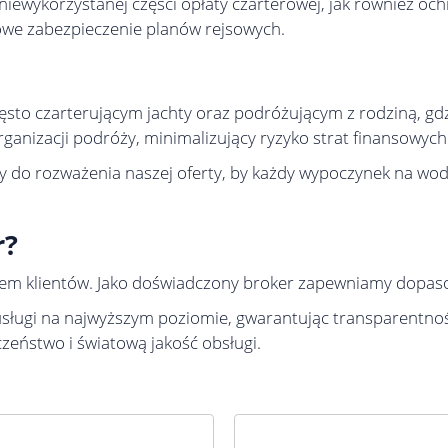
iewykorzystanej części opłaty czarterowej, jak również och
sowe zabezpieczenie planów rejsowych.
o czarterującym jachty oraz podróżującym z rodziną, gdzi
ganizacji podróży, minimalizujący ryzyko strat finansowych
y do rozważenia naszej oferty, by każdy wypoczynek na wo
r?
iem klientów. Jako doświadczony broker zapewniamy dopaso
sługi na najwyższym poziomie, gwarantując transparentność
zeństwo i światową jakość obsługi.